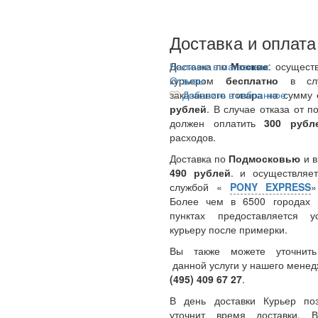
Доставка и оплата
Доставка по
Наличие в магазинах
Москве
: осущест
курьером
Отзывы
бесплатно
в сл
заказанного товара на сумму
Добавить в избранное
рублей
. В случае отказа от п
должен оплатить
300
руб
расходов.
Доставка по
Подмосковью
и 
490 рублей
. и осуществляет
службой «
PONY EXPRESS
Более чем в 6500 городах 
пунктах предоставляется у
курьеру после примерки.
Вы также можете уточнить
данной услуги у нашего менед
(495) 409 67 27
.
В день доставки Курьер по
уточнит время доставки.