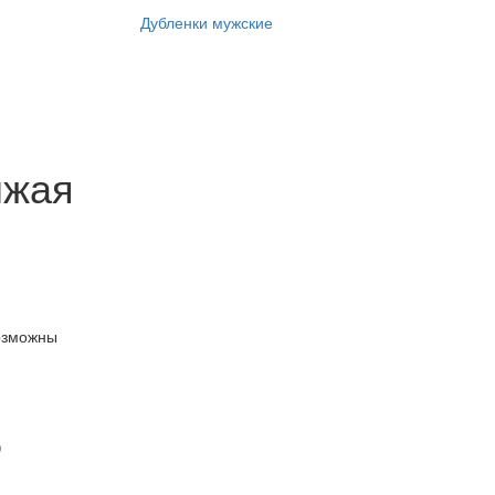
Дубленки мужские
ыжая
озможны
)