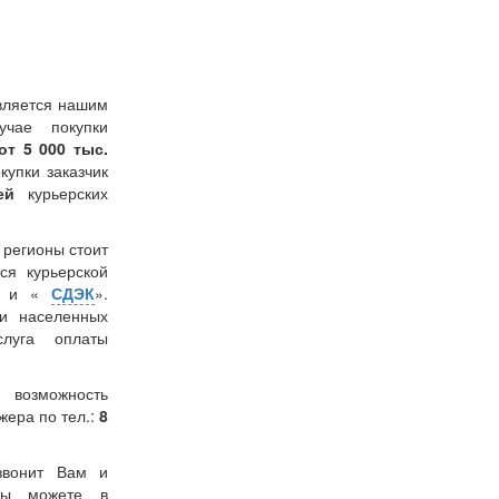
вляется нашим
учае покупки
от 5 000 тыс.
окупки заказчик
лей
курьерских
в регионы стоит
ся курьерской
» и «
СДЭК
».
и населенных
слуга оплаты
 возможность
жера по тел.:
8
звонит Вам и
 Вы можете в