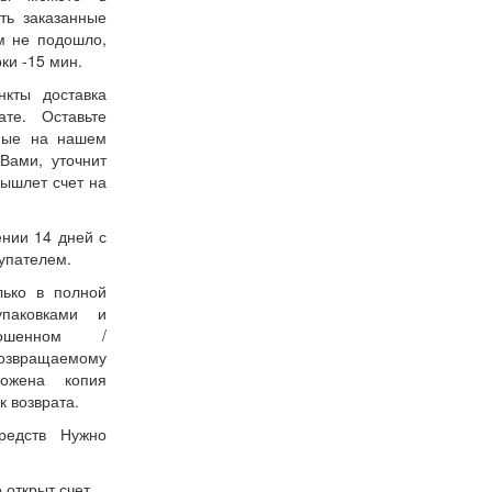
ть заказанные
м не подошло,
ки -15 мин.
нкты доставка
ате. Оставьте
нные на нашем
Вами, уточнит
вышлет счет на
ении 14 дней с
упателем.
лько в полной
упаковками и
ошенном /
возвращаемому
ожена копия
к возврата.
редств Нужно
 открыт счет