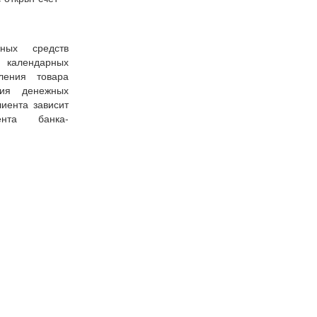
ных средств
7 календарных
ения товара
ния денежных
иента зависит
ента банка-