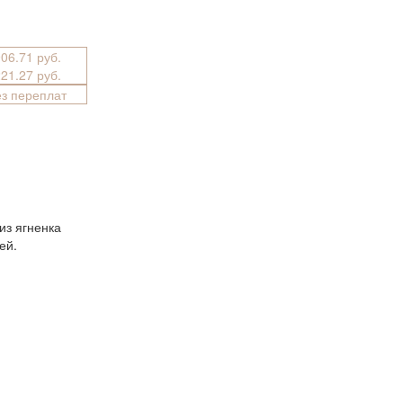
906.71 руб.
221.27 руб.
ез переплат
из ягненка
ей.