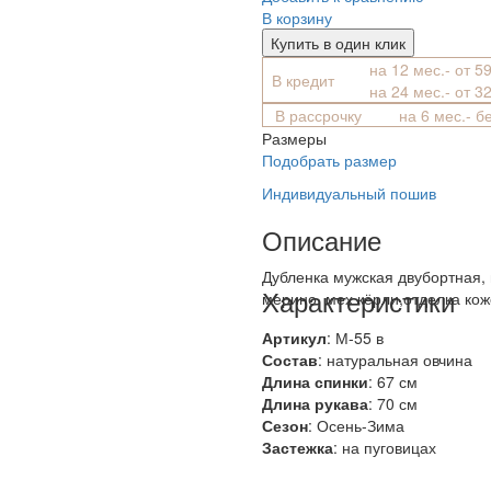
В корзину
Купить в один клик
на 12 мес.- от 5
В кредит
на 24 мес.- от 3
В рассрочку
на 6 мес.- б
Размеры
Подобрать размер
Индивидуальный пошив
Описание
Дубленка мужская двубортная, 
Характеристики
мерино, мех кёрли,отделка кож
Артикул
: М-55 в
Состав
:
натуральная овчина
Длина спинки
: 67 см
Длина рукава
: 70 см
Сезон
: Осень-Зима
Застежка
: на пуговицах