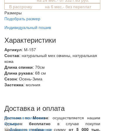
В рассрочку
на 6 мес.- без переплат
Размеры
Подобрать размер
Индивидуальный пошив
Характеристики
Артикул
: М-157
Состав
:
натуральный мех овчины, натуральная
кожа
Длина спинки
: 70см
Длина рукава
: 68 см
Сезон
: Осень-Зима
Застежка
: молния
Доставка и оплата
Доставка по
Наличие в магазинах
Москве
: осуществляется нашим
курьером
Отзывы
бесплатно
в случае покупки
заказанного товара на сумму
Добавить в избранное
от 5 000 тыс.