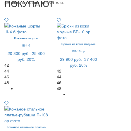
ПОКУПАЮТ
регламента банка-получателя.
Кожаные шорты
Брюки из кожи модные
Ш-4 б
БР-10 ор
20 300 руб.
25 400
руб.
20%
29 900 руб.
37 400
42
руб.
20%
44
42
46
44
48
46
48
Кожаное стильное платье-