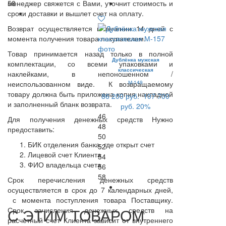
менеджер свяжется с Вами, уточнит стоимость и
58
сроки доставки и вышлет счет на оплату.
Возврат осуществляется в течении 14 дней с
момента получения товара покупателем.
Товар принимается назад только в полной
Дублёнка мужская
комплектации, со всеми упаковками и
классическая
наклейками, в непоношенном /
неиспользованном виде. К возвращаемому
М-149
товару должна быть приложена копия накладной
86 200 руб.
107 700
и заполненный бланк возврата.
руб.
20%
46
Для получения денежных средств Нужно
48
предоставить:
50
БИК отделения банка, где открыт счет
52
Лицевой счет Клиента
54
ФИО владельца счета
56
58
Срок перечисления денежных средств
осуществляется в срок до 7 календарных дней,
с момента поступления товара Поставщику.
С ЭТИМ ТОВАРОМ
Срок зачисления денежных средств на
расчетный счет Клиента зависит от внутреннего