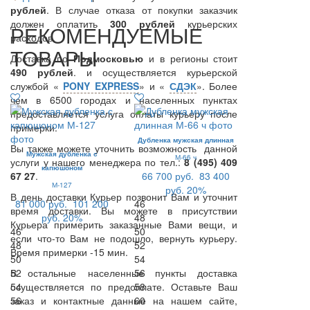
рублей
. В случае отказа от покупки заказчик
должен оплатить
300
рублей
курьерских
РЕКОМЕНДУЕМЫЕ
расходов.
ТОВАРЫ
Доставка по
Подмосковью
и в регионы стоит
490 рублей
. и осуществляется курьерской
службой «
PONY EXPRESS
» и «
СДЭК
». Более
чем в 6500 городах и населенных пунктах
предоставляется услуга оплаты курьеру после
примерки.
Дубленка мужская длинная
Вы также можете уточнить возможность данной
Мужская дубленка с
М-66 ч
услуги у нашего менеджера по тел.:
8 (495) 409
капюшоном
67 27
.
66 700 руб.
83 400
М-127
руб.
20%
В день доставки Курьер позвонит Вам и уточнит
81 000 руб.
101 200
46
время доставки. Вы можете в присутствии
руб.
20%
48
Курьера примерить заказанные Вами вещи, и
46
50
если что-то Вам не подошло, вернуть курьеру.
48
52
Время примерки -15 мин.
50
54
В остальные населенные пункты доставка
52
56
осуществляется по предоплате. Оставьте Ваш
54
58
заказ и контактные данные на нашем сайте,
56
60