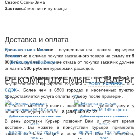
Сезон
: Осень-Зима
Застежка
: молния и пуговицы
Доставка и оплата
Доставка по
Наличие в магазинах
Москве
: осуществляется нашим курьером
бесплатно
Отзывы
в случае покупки заказанного товара на сумму
от 5
000 тыс. рублей
Добавить в избранное
. В случае отказа от покупки заказчик должен
оплатить
300
рублей
курьерских расходов.
РЕКОМЕНДУЕМЫЕ ТОВАРЫ
Доставка по
Подмосковью
и в регионы стоит
490 рублей
. и
осуществляется курьерской службой «
PONY EXPRESS
» и «
СДЭК
». Более чем в 6500 городах и населенных пунктах
предоставляется услуга оплаты курьеру после примерки.
Вы также можете уточнить возможность данной услуги у
нашего менеджера по тел.:
8 (495) 409 67 27
.
Дублёнка мужская классическая
Дубленка мужская коричневая
В день доставки Курьер позвонит Вам и уточнит время
М-149
М-149 с
доставки. Вы можете в присутствии Курьера примерить
86 200 руб.
107 700 руб.
86 200 руб.
107 700 руб.
заказанные Вами вещи, и если что-то Вам не подошло,
20%
20%