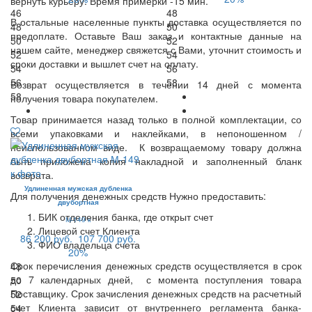
вернуть курьеру. Время примерки -15 мин.
46
48
В остальные населенные пункты доставка осуществляется по
48
50
предоплате. Оставьте Ваш заказ и контактные данные на
50
52
нашем сайте, менеджер свяжется с Вами, уточнит стоимость и
52
54
сроки доставки и вышлет счет на оплату.
54
56
56
58
Возврат осуществляется в течении 14 дней с момента
58
получения товара покупателем.
Товар принимается назад только в полной комплектации, со
всеми упаковками и наклейками, в непоношенном /
неиспользованном виде. К возвращаемому товару должна
быть приложена копия накладной и заполненный бланк
возврата.
Удлиненная мужская дубленка
Для получения денежных средств Нужно предоставить:
двубортная
БИК отделения банка, где открыт счет
М-149 к
Лицевой счет Клиента
86 200 руб.
107 700 руб.
ФИО владельца счета
20%
Срок перечисления денежных средств осуществляется в срок
48
до 7 календарных дней, с момента поступления товара
50
Поставщику. Срок зачисления денежных средств на расчетный
52
счет Клиента зависит от внутреннего регламента банка-
54