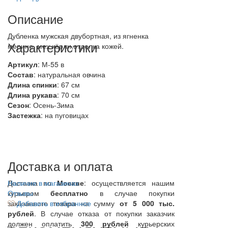
Описание
Дубленка мужская двубортная, из ягненка
Характеристики
мерино, мех кёрли,отделка кожей.
Артикул
: М-55 в
Состав
:
натуральная овчина
Длина спинки
: 67 см
Длина рукава
: 70 см
Сезон
: Осень-Зима
Застежка
: на пуговицах
Доставка и оплата
Доставка по
Наличие в магазинах
Москве
: осуществляется нашим
курьером
Отзывы
бесплатно
в случае покупки
заказанного товара на сумму
Добавить в избранное
от 5 000 тыс.
рублей
. В случае отказа от покупки заказчик
должен оплатить
300
рублей
курьерских