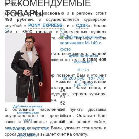
РЕКОМЕНДУЕМЫЕ
расходов.
ТОВАРЫ
Доставка по
Подмосковью
и в регионы стоит
490 рублей
. и осуществляется курьерской
службой «
PONY EXPRESS
» и «
СДЭК
». Более
чем в 6500 городах и населенных пунктах
предоставляется услуга оплаты курьеру после
примерки.
Вы также можете уточнить возможность данной
Дубленка мужская
услуги у нашего менеджера по тел.:
8 (495) 409
коричневая
67 27
.
М-149 с
В день доставки Курьер позвонит Вам и уточнит
86 200 руб.
107 700
время доставки. Вы можете в присутствии
руб.
20%
Курьера примерить заказанные Вами вещи, и
48
если что-то Вам не подошло, вернуть курьеру.
50
Время примерки -15 мин.
52
Дублёнка мужская
В остальные населенные пункты доставка
54
классическая
осуществляется по предоплате. Оставьте Ваш
56
М-149
заказ и контактные данные на нашем сайте,
58
менеджер свяжется с Вами, уточнит стоимость и
86 200 руб.
107 700
сроки доставки и вышлет счет на оплату.
руб.
20%