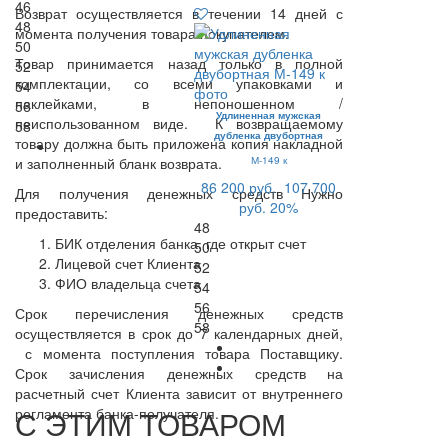
46
Возврат осуществляется в течении 14 дней с
48
момента получения товара покупателем.
50
Товар принимается назад только в полной
52
комплектации, со всеми упаковками и
54
наклейками, в непоношенном /
56
Удлиненная мужская
неиспользованном виде. К возвращаемому
58
дубленка двубортная
товару должна быть приложена копия накладной
и заполненный бланк возврата.
М-149 к
86 200 руб.
107 700
Для получения денежных средств Нужно
руб.
20%
предоставить:
48
БИК отделения банка, где открыт счет
50
Лицевой счет Клиента
52
ФИО владельца счета
54
56
Срок перечисления денежных средств
58
осуществляется в срок до 7 календарных дней,
с момента поступления товара Поставщику.
Срок зачисления денежных средств на
расчетный счет Клиента зависит от внутреннего
С ЭТИМ ТОВАРОМ
регламента банка-получателя.