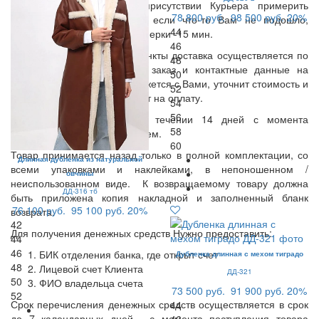
доставки. Вы можете в присутствии Курьера примерить
78 800 руб.
98 500 руб.
20%
заказанные Вами вещи, и если что-то Вам не подошло,
44
вернуть курьеру. Время примерки -15 мин.
46
В остальные населенные пункты доставка осуществляется по
48
предоплате. Оставьте Ваш заказ и контактные данные на
50
нашем сайте, менеджер свяжется с Вами, уточнит стоимость и
52
сроки доставки и вышлет счет на оплату.
54
56
Возврат осуществляется в течении 14 дней с момента
58
получения товара покупателем.
60
Товар принимается назад только в полной комплектации, со
Длинная дубленка из натуральной
всеми упаковками и наклейками, в непоношенном /
овчины
неиспользованном виде. К возвращаемому товару должна
ДД-316 тб
быть приложена копия накладной и заполненный бланк
76 100 руб.
95 100 руб.
20%
возврата.
42
Для получения денежных средств Нужно предоставить:
44
46
БИК отделения банка, где открыт счет
Дубленка длинная с мехом тиградо
48
Лицевой счет Клиента
ДД-321
50
ФИО владельца счета
73 500 руб.
91 900 руб.
20%
52
Срок перечисления денежных средств осуществляется в срок
44
до 7 календарных дней, с момента поступления товара