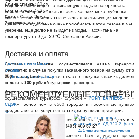
Длина спинки
: 60 см
Изделие имеет водоотталкивающую гладкую поверхность,
Длина рукава
: 62 см
добавляя ей практичность в носке. Кончики меха дубленки
Сезон
: Осень-Зима
имеют легкий завиток и высветлены для стилизации модели.
Застежка
: молния
Данного кроя дубленка очень полюбилась в этом сезоне и мы
уверены, еще долго не выйдет из моды. Рассчитана на
температуру от 0 до -20 °C. Сделано в России.
Доставка и оплата
Доставка по
Наличие в магазинах
Москве
: осуществляется нашим курьером
бесплатно
Отзывы
в случае покупки заказанного товара на сумму
от 5
000 тыс. рублей
Добавить в избранное
. В случае отказа от покупки заказчик должен
оплатить
300
рублей
курьерских расходов.
РЕКОМЕНДУЕМЫЕ ТОВАРЫ
Доставка по
Подмосковью
и в регионы стоит
490 рублей
. и
осуществляется курьерской службой «
PONY EXPRESS
» и «
СДЭК
». Более чем в 6500 городах и населенных пунктах
предоставляется услуга оплаты курьеру после примерки.
Вы также можете уточнить возможность данной услуги у
нашего менеджера по тел.:
8 (495) 409 67 27
.
Дубленка женская классическая
В день доставки Курьер позвонит Вам и уточнит время
ДД-320 2