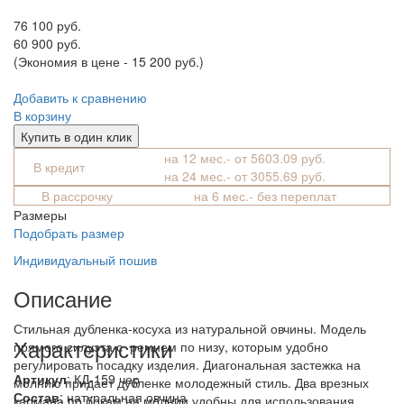
76 100 руб.
60 900 руб.
(Экономия в цене - 15 200 руб.)
Добавить к сравнению
В корзину
Купить в один клик
на 12 мес.- от 5603.09 руб.
В кредит
на 24 мес.- от 3055.69 руб.
В рассрочку
на 6 мес.- без переплат
Размеры
Подобрать размер
Индивидуальный пошив
Описание
Стильная дубленка-косуха из натуральной овчины. Модель
Характеристики
прямого силуэта с ремнем по низу, которым удобно
регулировать посадку изделия. Диагональная застежка на
Артикул
: КД-159 чер
молнию придает дубленке молодежный стиль. Два врезных
Состав
:
натуральная овчина
кармана по бокам на молнии удобны для использования.