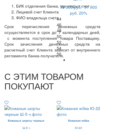
БИК отделения банка, где открыт счет
73 500 руб.
91 900
Лицевой счет Клиента
руб.
20%
ФИО владельца счета
44
46
Срок перечисления денежных средств
48
осуществляется в срок до 7 календарных дней,
50
с момента поступления товара Поставщику.
52
Срок зачисления денежных средств на
54
расчетный счет Клиента зависит от внутреннего
56
регламента банка-получателя.
С ЭТИМ ТОВАРОМ
ПОКУПАЮТ
Кожаные шорты черные
Кожаная юбка
Ш-5 ч
Ю-22