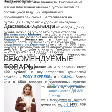
Застежка
: пуговицы
придает модели женственность. Выполнена из
мягкой пластичной овчины с густым мехом от
поставщиков ведущих европейских
производителей сырья. Застегивается на
пуговицах. В глубоких и удобных накладных
Доставка и оплата
карманах можно спрятать руки от холода. Длину
рукава можно регулировать путем отворота
Доставка по
Наличие в магазинах
Москве
: осуществляется нашим
манжета, что позволит носить дубленку дамам
курьером
Отзывы
бесплатно
в случае покупки
разного роста. Прямой силуэт актуален как
заказанного товара на сумму
Добавить в избранное
от 5 000 тыс.
никогда. Рекомендуемый температурный режим
рублей
. В случае отказа от покупки заказчик
— от 0 до -25 °C. Сделано в России.
должен оплатить
300
рублей
курьерских
РЕКОМЕНДУЕМЫЕ
расходов.
ТОВАРЫ
Доставка по
Подмосковью
и в регионы стоит
490 рублей
. и осуществляется курьерской
службой «
PONY EXPRESS
» и «
СДЭК
». Более
чем в 6500 городах и населенных пунктах
предоставляется услуга оплаты курьеру после
примерки.
Вы также можете уточнить возможность данной
Дубленка женская
услуги у нашего менеджера по тел.:
8 (495) 409
классическая
67 27
.