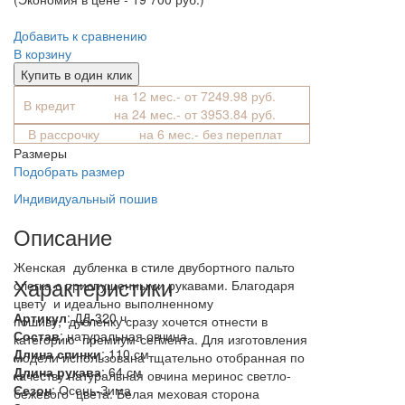
Добавить к сравнению
В корзину
Купить в один клик
на 12 мес.- от 7249.98 руб.
В кредит
на 24 мес.- от 3953.84 руб.
В рассрочку
на 6 мес.- без переплат
Размеры
Подобрать размер
Индивидуальный пошив
Описание
Женская дубленка в стиле двубортного пальто
Характеристики
слегка с приспущенными рукавами. Благодаря
цвету и идеально выполненному
Артикул
: ДД-320 ч
пошиву, дубленку сразу хочется отнести в
Состав
:
натуральная овчина
категорию премиум-сегмента. Для изготовления
Длина спинки
: 110 см
модели использована тщательно отобранная по
Длина рукава
: 64 см
качеству натуральная овчина меринос светло-
Сезон
: Осень-Зима
бежевого цвета. Белая меховая сторона