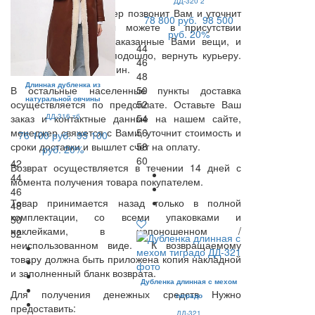
ДД-320 2
В день доставки Курьер позвонит Вам и уточнит
78 800 руб.
98 500
время доставки. Вы можете в присутствии
руб.
20%
Курьера примерить заказанные Вами вещи, и
44
если что-то Вам не подошло, вернуть курьеру.
46
Время примерки -15 мин.
48
Длинная дубленка из
В остальные населенные пункты доставка
50
натуральной овчины
осуществляется по предоплате. Оставьте Ваш
52
ДД-316 тб
заказ и контактные данные на нашем сайте,
54
менеджер свяжется с Вами, уточнит стоимость и
56
76 100 руб.
95 100
сроки доставки и вышлет счет на оплату.
58
руб.
20%
60
42
Возврат осуществляется в течении 14 дней с
44
момента получения товара покупателем.
46
Товар принимается назад только в полной
48
комплектации, со всеми упаковками и
50
наклейками, в непоношенном /
52
неиспользованном виде. К возвращаемому
товару должна быть приложена копия накладной
и заполненный бланк возврата.
Дубленка длинная с мехом
Для получения денежных средств Нужно
тиградо
предоставить:
ДД-321