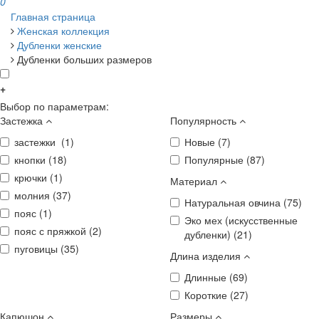
0
Главная страница
Женская коллекция
Дубленки женские
Дубленки больших размеров
+
Выбор по параметрам:
Застежка
Популярность
застежки (
1
)
Новые (
7
)
кнопки (
18
)
Популярные (
87
)
крючки (
1
)
Материал
молния (
37
)
Натуральная овчина (
75
)
пояс (
1
)
Эко мех (искусственные
пояс с пряжкой (
2
)
дубленки) (
21
)
пуговицы (
35
)
Длина изделия
Длинные (
69
)
Короткие (
27
)
Капюшон
Размеры