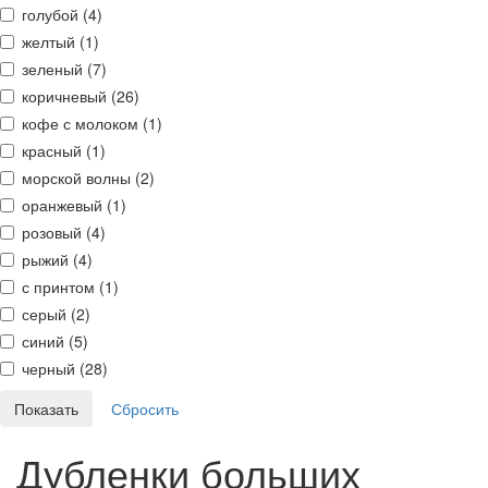
голубой (
4
)
желтый (
1
)
зеленый (
7
)
коричневый (
26
)
кофе с молоком (
1
)
красный (
1
)
морской волны (
2
)
оранжевый (
1
)
розовый (
4
)
рыжий (
4
)
с принтом (
1
)
серый (
2
)
синий (
5
)
черный (
28
)
Дубленки больших