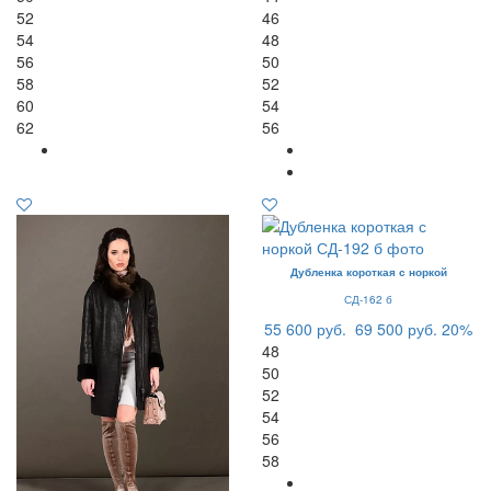
52
46
54
48
56
50
58
52
60
54
62
56
Дубленка короткая с норкой
СД-162 б
55 600 руб.
69 500 руб.
20%
48
50
52
54
56
58