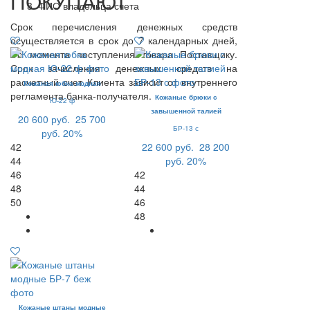
ПОКУПАЮТ
ФИО владельца счета
Срок перечисления денежных средств
осуществляется в срок до 7 календарных дней,
с момента поступления товара Поставщику.
Срок зачисления денежных средств на
расчетный счет Клиента зависит от внутреннего
Кожаная юбка модная
регламента банка-получателя.
Кожаные брюки с
Ю-22 ф
завышенной талией
20 600 руб.
25 700
БР-13 с
руб.
20%
42
22 600 руб.
28 200
44
руб.
20%
46
42
48
44
50
46
48
Кожаные штаны модные