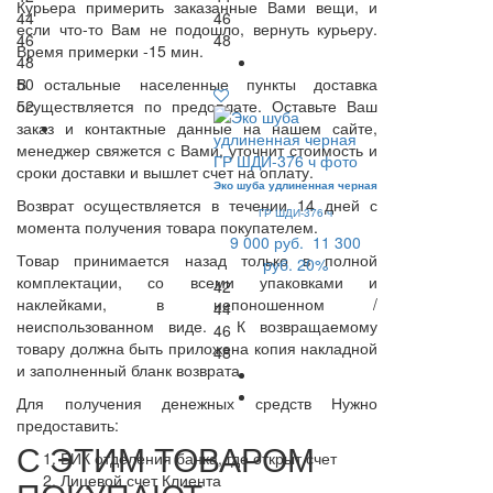
Курьера примерить заказанные Вами вещи, и
44
46
если что-то Вам не подошло, вернуть курьеру.
46
48
Время примерки -15 мин.
48
В остальные населенные пункты доставка
50
осуществляется по предоплате. Оставьте Ваш
52
заказ и контактные данные на нашем сайте,
менеджер свяжется с Вами, уточнит стоимость и
сроки доставки и вышлет счет на оплату.
Эко шуба удлиненная черная
Возврат осуществляется в течении 14 дней с
ГР ШДИ-376 ч
момента получения товара покупателем.
9 000 руб.
11 300
Товар принимается назад только в полной
руб.
20%
комплектации, со всеми упаковками и
42
наклейками, в непоношенном /
44
неиспользованном виде. К возвращаемому
46
товару должна быть приложена копия накладной
48
и заполненный бланк возврата.
Для получения денежных средств Нужно
предоставить:
С ЭТИМ ТОВАРОМ
БИК отделения банка, где открыт счет
Лицевой счет Клиента