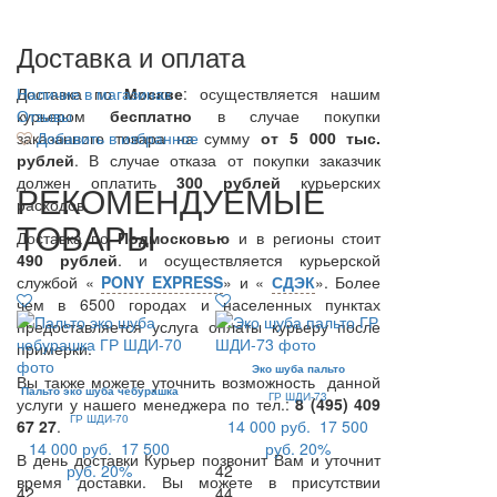
Доставка и оплата
Доставка по
Наличие в магазинах
Москве
: осуществляется нашим
курьером
Отзывы
бесплатно
в случае покупки
заказанного товара на сумму
Добавить в избранное
от 5 000 тыс.
рублей
. В случае отказа от покупки заказчик
должен оплатить
300
рублей
курьерских
РЕКОМЕНДУЕМЫЕ
расходов.
ТОВАРЫ
Доставка по
Подмосковью
и в регионы стоит
490 рублей
. и осуществляется курьерской
службой «
PONY EXPRESS
» и «
СДЭК
». Более
чем в 6500 городах и населенных пунктах
предоставляется услуга оплаты курьеру после
примерки.
Эко шуба пальто
Вы также можете уточнить возможность данной
Пальто эко шуба чебурашка
ГР ШДИ-73
услуги у нашего менеджера по тел.:
8 (495) 409
ГР ШДИ-70
67 27
.
14 000 руб.
17 500
14 000 руб.
17 500
руб.
20%
В день доставки Курьер позвонит Вам и уточнит
руб.
20%
42
время доставки. Вы можете в присутствии
42
44