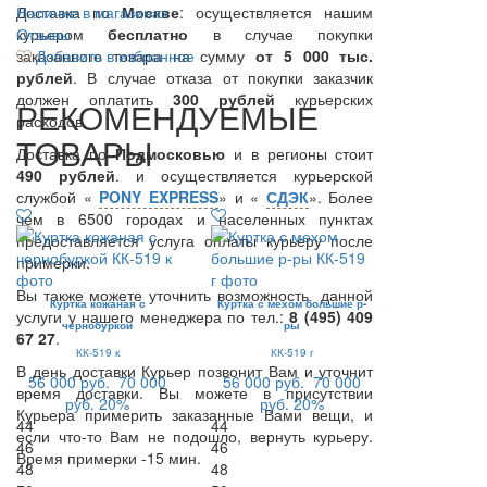
Доставка по
Наличие в магазинах
Москве
: осуществляется нашим
курьером
Отзывы
бесплатно
в случае покупки
заказанного товара на сумму
Добавить в избранное
от 5 000 тыс.
рублей
. В случае отказа от покупки заказчик
должен оплатить
300
рублей
курьерских
РЕКОМЕНДУЕМЫЕ
расходов.
ТОВАРЫ
Доставка по
Подмосковью
и в регионы стоит
490 рублей
. и осуществляется курьерской
службой «
PONY EXPRESS
» и «
СДЭК
». Более
чем в 6500 городах и населенных пунктах
предоставляется услуга оплаты курьеру после
примерки.
Вы также можете уточнить возможность данной
Куртка кожаная с
Куртка с мехом большие р-
услуги у нашего менеджера по тел.:
8 (495) 409
чернобуркой
ры
67 27
.
КК-519 к
КК-519 г
В день доставки Курьер позвонит Вам и уточнит
56 000 руб.
70 000
56 000 руб.
70 000
время доставки. Вы можете в присутствии
руб.
20%
руб.
20%
Курьера примерить заказанные Вами вещи, и
44
44
если что-то Вам не подошло, вернуть курьеру.
46
46
Время примерки -15 мин.
48
48