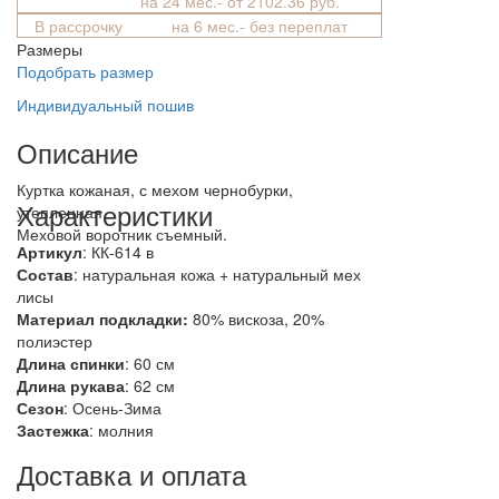
на 24 мес.- от 2102.36 руб.
В рассрочку
на 6 мес.- без переплат
Размеры
Подобрать размер
Индивидуальный пошив
Описание
Куртка кожаная, с мехом чернобурки,
Характеристики
утепленная
Меховой воротник съемный.
Артикул
: КК-614 в
Состав
:
натуральная кожа + натуральный мех
лисы
Материал подкладки:
80% вискоза, 20%
полиэстер
Длина спинки
: 60 см
Длина рукава
: 62 см
Сезон
: Осень-Зима
Застежка
: молния
Доставка и оплата