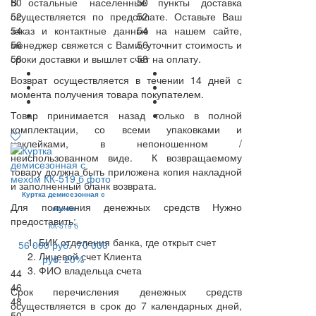
В остальные населенные пункты доставка
50
50
осуществляется по предоплате. Оставьте Ваш
52
52
заказ и контактные данные на нашем сайте,
54
54
менеджер свяжется с Вами, уточнит стоимость и
56
56
сроки доставки и вышлет счет на оплату.
58
58
Возврат осуществляется в течении 14 дней с
момента получения товара покупателем.
Товар принимается назад только в полной
комплектации, со всеми упаковками и
наклейками, в непоношенном /
неиспользованном виде. К возвращаемому
товару должна быть приложена копия накладной
и заполненный бланк возврата.
Куртка демисезонная с
Для получения денежных средств Нужно
мехом
предоставить:
КК-519 б
БИК отделения банка, где открыт счет
56 000 руб.
70 000
Лицевой счет Клиента
руб.
20%
ФИО владельца счета
44
46
Срок перечисления денежных средств
48
осуществляется в срок до 7 календарных дней,
50