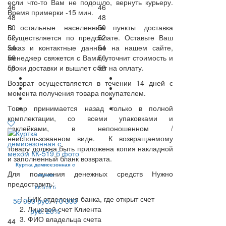
если что-то Вам не подошло, вернуть курьеру.
46
46
Время примерки -15 мин.
48
48
В остальные населенные пункты доставка
50
50
осуществляется по предоплате. Оставьте Ваш
52
52
заказ и контактные данные на нашем сайте,
54
54
менеджер свяжется с Вами, уточнит стоимость и
56
56
сроки доставки и вышлет счет на оплату.
58
58
Возврат осуществляется в течении 14 дней с
момента получения товара покупателем.
Товар принимается назад только в полной
комплектации, со всеми упаковками и
наклейками, в непоношенном /
неиспользованном виде. К возвращаемому
товару должна быть приложена копия накладной
и заполненный бланк возврата.
Куртка демисезонная с
Для получения денежных средств Нужно
мехом
предоставить:
КК-519 б
БИК отделения банка, где открыт счет
56 000 руб.
70 000
Лицевой счет Клиента
руб.
20%
ФИО владельца счета
44