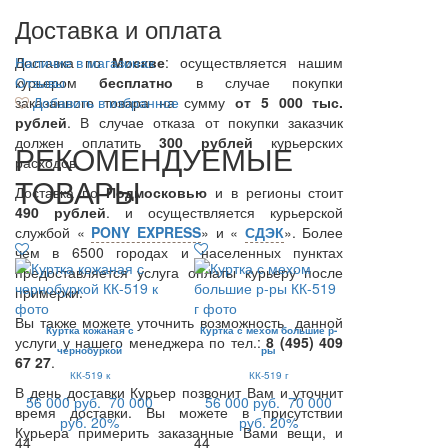
Доставка и оплата
Доставка по
Наличие в магазинах
Москве
: осуществляется нашим
курьером
Отзывы
бесплатно
в случае покупки
заказанного товара на сумму
Добавить в избранное
от 5 000 тыс.
рублей
. В случае отказа от покупки заказчик
должен оплатить
300
рублей
курьерских
РЕКОМЕНДУЕМЫЕ
расходов.
ТОВАРЫ
Доставка по
Подмосковью
и в регионы стоит
490 рублей
. и осуществляется курьерской
службой «
PONY EXPRESS
» и «
СДЭК
». Более
чем в 6500 городах и населенных пунктах
предоставляется услуга оплаты курьеру после
примерки.
Вы также можете уточнить возможность данной
Куртка кожаная с
Куртка с мехом большие р-
услуги у нашего менеджера по тел.:
8 (495) 409
чернобуркой
ры
67 27
.
КК-519 к
КК-519 г
В день доставки Курьер позвонит Вам и уточнит
56 000 руб.
70 000
56 000 руб.
70 000
время доставки. Вы можете в присутствии
руб.
20%
руб.
20%
Курьера примерить заказанные Вами вещи, и
44
44