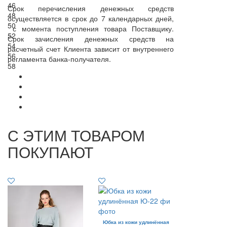
46
Срок перечисления денежных средств
48
осуществляется в срок до 7 календарных дней,
50
с момента поступления товара Поставщику.
52
Срок зачисления денежных средств на
54
расчетный счет Клиента зависит от внутреннего
56
регламента банка-получателя.
58
С ЭТИМ ТОВАРОМ
ПОКУПАЮТ
Юбка из кожи удлинённая