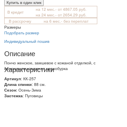
Купить в один клик
на 12 мес.- от 4867.05 руб.
В кредит
на 24 мес.- от 2654.29 руб.
В рассрочку
на 6 мес.- без переплат
Размеры
Подобрать размер
Индивидуальный пошив
Описание
Пончо женское, замшевое с кожаной отделкой, с
Характеристики
капюшоном+съемная чернобурка
Артикул
: КК-257
Длина спинки
: 88 см.
Сезон
: Осень-Зима
Застежка
: Пуговицы